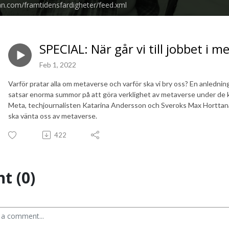
an.com/framtidensfardigheter/feed.xml
SPECIAL: När går vi till jobbet i m
Feb 1, 2022
Varför pratar alla om metaverse och varför ska vi bry oss? En anledni
satsar enorma summor på att göra verklighet av metaverse under de 
Meta, techjournalisten Katarina Andersson och Sveroks Max Horttana
ska vänta oss av metaverse.
422
t (0)