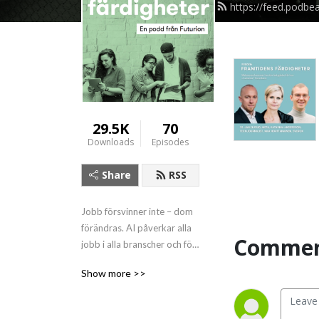
https://feed.podbe
29.5K
70
Downloads
Episodes
Share
RSS
Jobb försvinner inte – dom 
förändras. AI påverkar alla 
Commen
jobb i alla branscher och för 
att stå bättre rustade inför 
Show more >>
framtiden behöver vi ha koll 
på framtidens färdigheter.